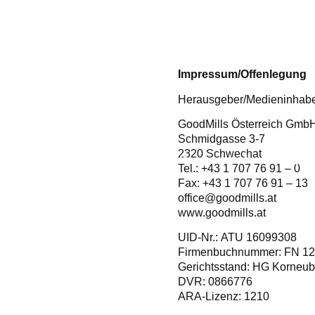
Impressum/Offenlegung
Herausgeber/Medieninhabe
GoodMills Österreich Gmb
Schmidgasse 3-7
2320 Schwechat
Rannersdorfer
pro
Tel.: +43 1 707 76 91 – 0
Fax: +43 1 707 76 91 – 13
office@goodmills.at
www.goodmills.at
UID-Nr.: ATU 16099308
Firmenbuchnummer: FN 12
Gerichtsstand: HG Korneub
DVR: 0866776
ARA-Lizenz: 1210